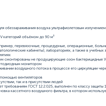
ля обеззараживания воздуха ультрафиолетовым излучением
 и V категорий объёмом до 90 м³
пример, перевязочные, процедурные, операционные, больн
тологические кабинеты), лабораториях, а также в учебных 
иятиях
ром смонтированы не продуцирующие озон бактерицидные У
ветодиодным монитором
живании воздушного потока в процессе его циркуляции чер
с помощью вентиляторов
утствии, так и в присутствии людей
т требованиям ГОСТ 12.2.025, выполнен по классу защиты 1
ановка кассетного воздушного фильтра, в котором использ