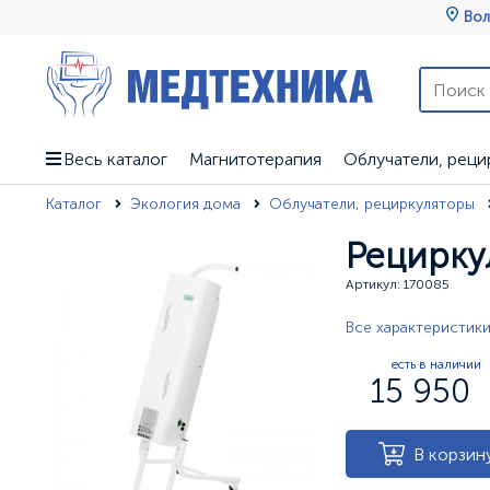
Вол
Весь каталог
Магнитотерапия
Облучатели, реци
Каталог
Экология дома
Облучатели, рециркуляторы
Рецирку
Артикул: 170085
Все характеристик
есть в наличии
15 950
В корзин