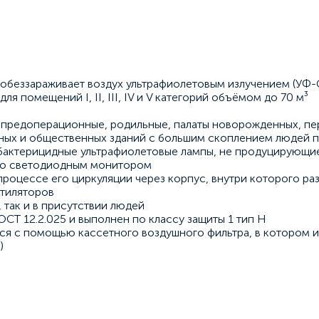
обеззараживает воздух ультрафиолетовым излучением (УФ-
 помещений I, II, III, IV и V категорий объёмом до 70 м³
 предоперационные, родильные, палаты новорожденных, пе
нных и общественных зданий с большим скоплением людей 
бактерицидные ультрафиолетовые лампы, не продуцирующие 
 со светодиодным монитором
процессе его циркуляции через корпус, внутри которого р
нтиляторов
 так и в присутствии людей
СТ 12.2.025 и выполнен по классу защиты 1 тип Н
ся с помощью кассетного воздушного фильтра, в котором и
)