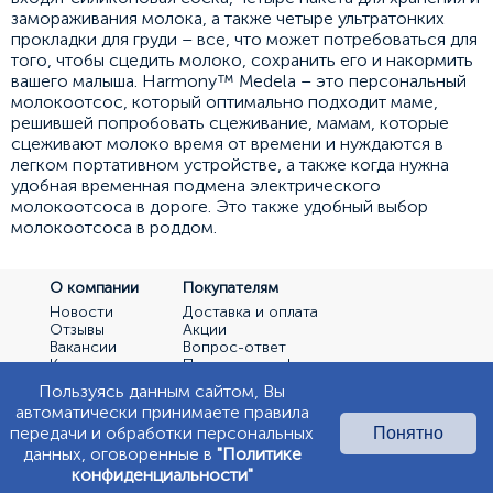
замораживания молока, а также четыре ультратонких
прокладки для груди – все, что может потребоваться для
того, чтобы сцедить молоко, сохранить его и накормить
вашего малыша. Harmony™ Medela – это персональный
молокоотсос, который оптимально подходит маме,
решившей попробовать сцеживание, мамам, которые
сцеживают молоко время от времени и нуждаются в
легком портативном устройстве, а также когда нужна
удобная временная подмена электрического
молокоотсоса в дороге. Это также удобный выбор
молокоотсоса в роддом.
О компании
Покупателям
Новости
Доставка и оплата
Отзывы
Акции
Вакансии
Вопрос-ответ
Контакты
Политика конфиденциальности
О компании
Пользуясь данным сайтом, Вы
автоматически принимаете правила
Вологда: (8172) 50-77-07
передачи и обработки персональных
Понятно
Череповец: (8202) 26-74-13
данных, оговоренные в
"Политике
конфиденциальности"