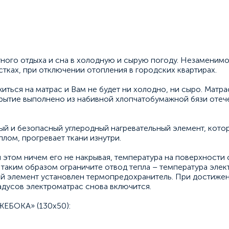
ного отдыха и сна в холодную и сырую погоду. Незаменимо
тках, при отключении отопления в городских квартирах.
ться на матрас и Вам не будет ни холодно, ни сыро. Матра
крытие выполнено из набивной хлопчатобумажной бязи отеч
тый и безопасный углеродный нагревательный элемент, кото
лом, прогревает ткани изнутри.
 этом ничем его не накрывая, температура на поверхности со
 таким образом ограничите отвод тепла – температура элек
ый элемент установлен термопредохранитель. При достижен
адусов электроматрас снова включится.
ЖЕБОКА» (130х50):