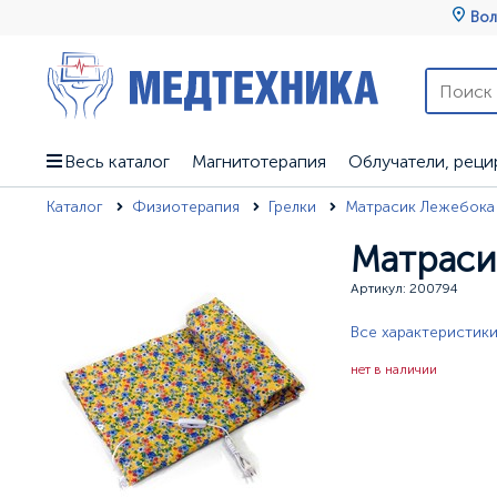
Вол
Весь каталог
Магнитотерапия
Облучатели, реци
Каталог
Физиотерапия
Грелки
Матрасик Лежебока
Матраси
Артикул: 200794
Все характеристик
нет в наличии