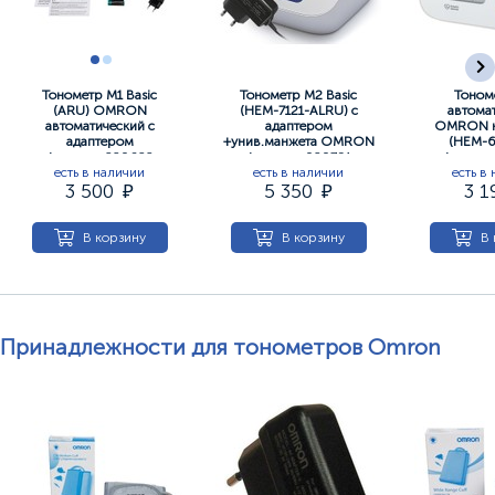
Тонометр М1 Basic
Тонометр М2 Basic
Тоном
(АRU) OMRON
(НЕМ-7121-ALRU) с
автома
автоматический с
адаптером
OMRON на
адаптером
+унив.манжета OMRON
(HEM-6
Артикул: 220622
Артикул: 020791
Артикул
есть в наличии
есть в наличии
есть в
3 500
5 350
3 
В корзину
В корзину
В 
Принадлежности для тонометров Omron