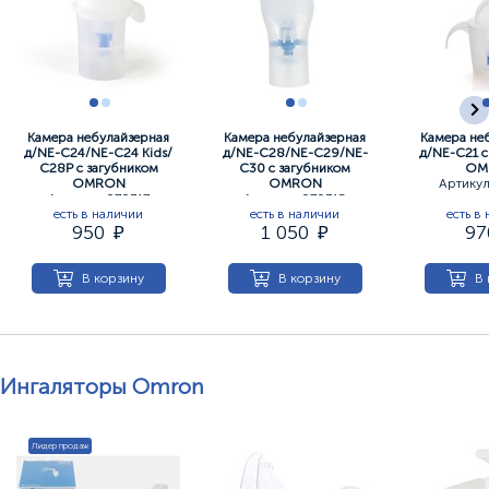
Камера небулайзерная
Камера небулайзерная
Камера не
д/NE-C24/NE-C24 Кids/
д/NE-C28/NE-C29/NE-
д/NE-C21 с
С28Р с загубником
C30 с загубником
OM
OMRON
OMRON
Артикул
Артикул: 070317
Артикул: 070315
есть в наличии
есть в наличии
есть в
950
1 050
9
В корзину
В корзину
В 
Ингаляторы Omron
Лидер продаж