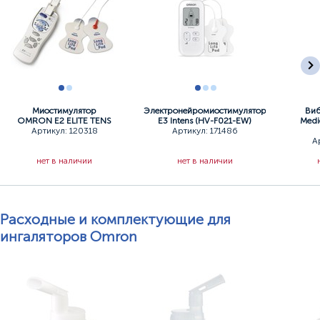
Миостимулятор
Электронейромиостимулятор
Виб
OMRON Е2 ЕLITE TENS
E3 Intens (HV-F021-EW)
Medi
Артикул: 120318
Артикул: 171486
А
нет в наличии
нет в наличии
Расходные и комплектующие для
ингаляторов Omron