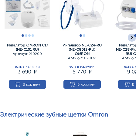
Ингалятор OMRON С17
Ингалятор NE-C24-RU
Ингалято
(NE-C101 RU)
(NE-C801S-RU)
NE-C28-Plu
Артикул: 210200
OMRON
RU) 
Артикул: 070172
Артикул
есть в наличии
есть в наличии
есть в
3 690
5 770
9 
В корзину
В корзину
В 
Электрические зубные щетки Omron