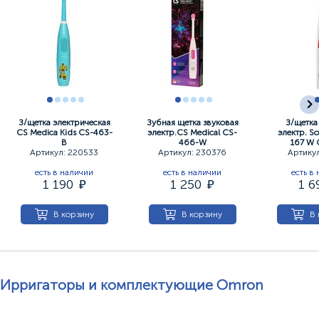
З/щетка электрическая
Зубная щетка звуковая
З/щетка
CS Medica Kids CS-463-
электр.CS Medical CS-
электр. S
B
466-W
167 W
Артикул: 220533
Артикул: 230376
Артикул
есть в наличии
есть в наличии
есть в
1 190
1 250
1 
В корзину
В корзину
В 
Ирригаторы и комплектующие Omron