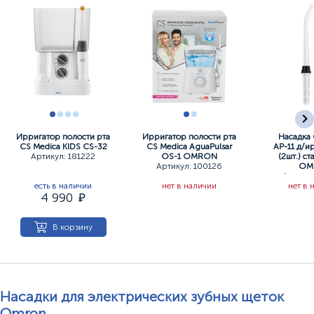
Ирригатор полости рта
Ирригатор полости рта
Насадка 
CS Medica KIDS CS-32
CS Medica AguaPulsar
АР-11 д/и
Артикул: 181222
OS-1 OMRON
(2шт.) с
Артикул: 100126
OM
Артикул
есть в наличии
нет в наличии
нет в 
4 990
В корзину
Насадки для электрических зубных щеток
Omron