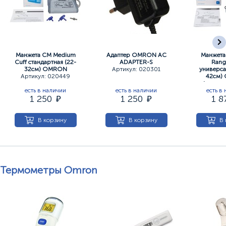
Манжета CM Medium
Адаптер ОМRОN АС
Манжета
Cuff стандартная (22-
АDAPTER-S
Rang
32см) OMRON
Артикул: 020301
универса
Артикул: 020449
42см)
Артикул
есть в наличии
есть в наличии
есть в
1 250
1 250
1 
В корзину
В корзину
В 
Термометры Omron