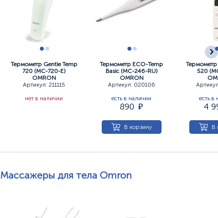
Термометр Gentle Temp
Термометр ЕСО-Temp
Термометр 
720 (МС-720-E)
Basic (МС-246-RU)
520 (М
OMRON
OMRON
OM
Артикул: 211115
Артикул: 020106
Артикул
нет в наличии
есть в наличии
есть в
890
4 
В корзину
В 
Массажеры для тела Omron