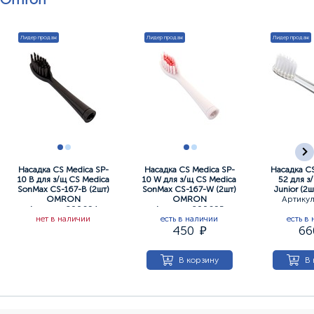
Лидер продаж
Лидер продаж
Лидер продаж
Насадка СS Medica SP-
Насадка СS Medica SP-
Насадка СS
10 В для з/щ СS Medica
10 W для з/щ СS Medica
52 для з
SonMax СS-167-В (2шт)
SonMax СS-167-W (2шт)
Junior (
OMRON
OMRON
Артикул
Артикул: 200694
Артикул: 200695
нет в наличии
есть в наличии
есть в
450
6
В корзину
В 